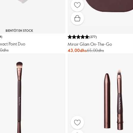
BIENTÔT EN STOCK
4
)
(
277
)
Exact Point Duo
Miroir Glam On-The-Go
00dhs
43,00dhs
65,00dhs