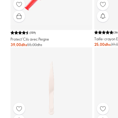
(
36
(
159
)
Taille-crayon 
Protect’Cils avec Peigne
25,00dhs
39,
39,00dhs
55,00dhs