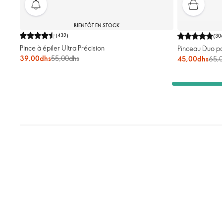
BIENTÔT EN STOCK
(
432
)
(
30
Pince à épiler Ultra Précision
Pinceau Duo po
39,00dhs
55,00dhs
45,00dhs
65,