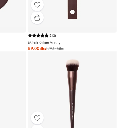
(
242
)
Miroir Glam Vanity
89,00dhs
129,00dhs