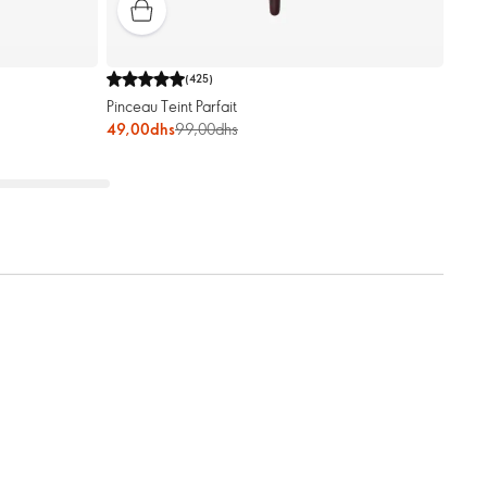
(
425
)
Pinceau Teint Parfait
49,00dhs
99,00dhs