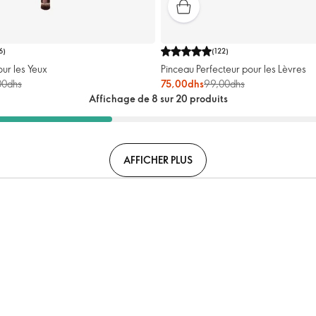
6
)
(
122
)
ur les Yeux
Pinceau Perfecteur pour les Lèvres
00dhs
75,00dhs
99,00dhs
Affichage de 8 sur 20 produits
AFFICHER PLUS