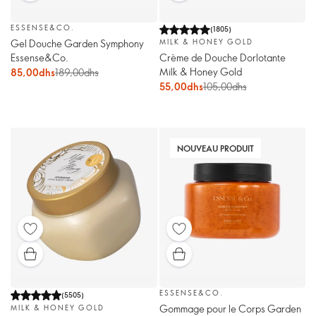
ESSENSE&CO.
(
1805
)
Gel Douche Garden Symphony
MILK & HONEY GOLD
Essense&Co.
Crème de Douche Dorlotante
Milk & Honey Gold
85,00dhs
189,00dhs
55,00dhs
105,00dhs
NOUVEAU PRODUIT
ESSENSE&CO.
(
5505
)
Gommage pour le Corps Garden
MILK & HONEY GOLD