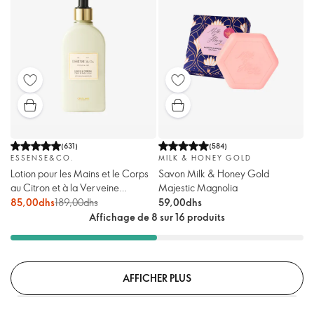
(
631
)
(
584
)
ESSENSE&CO.
MILK & HONEY GOLD
Lotion pour les Mains et le Corps
Savon Milk & Honey Gold
au Citron et à la Verveine
Majestic Magnolia
Essense&Co.
85,00dhs
189,00dhs
59,00dhs
Affichage de 8 sur 16 produits
AFFICHER PLUS