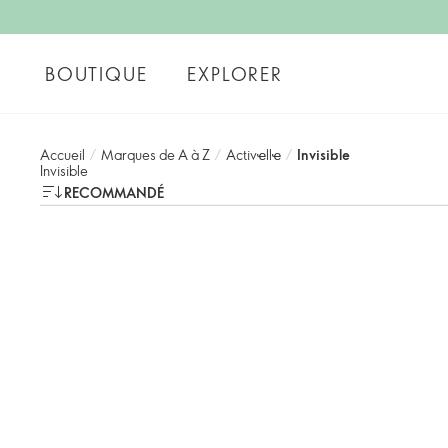
BOUTIQUE
EXPLORER
Accueil
/
Marques de A à Z
/
Activҽllҽ
/
Invisible
Invisible
RECOMMANDÉ