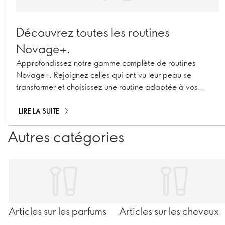
Découvrez toutes les routines
Novage+.
Approfondissez notre gamme complète de routines
Novage+. Rejoignez celles qui ont vu leur peau se
transformer et choisissez une routine adaptée à vos
besoins uniques en matière de soins de la peau pour des
résultats 7 fois supérieurs.
LIRE LA SUITE
Autres catégories
Articles sur les parfums
Articles sur les cheveux