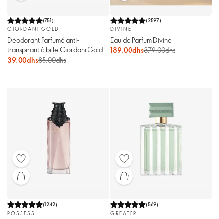
(
751
)
(
2597
)
GIORDANI GOLD
DIVINE
Déodorant Parfumé anti-
Eau de Parfum Divine
transpirant à bille Giordani Gold
189,00dhs
379,00dhs
Miss Giordani
39,00dhs
85,00dhs
(
1242
)
(
569
)
POSSESS
GREATER