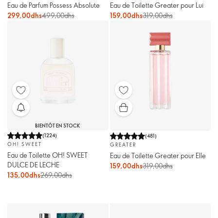
Eau de Parfum Possess Absolute
Eau de Toilette Greater pour Lui
299,00dhs
499,00dhs
159,00dhs
319,00dhs
BIENTÔT EN STOCK
(
1224
)
(
481
)
OH! SWEET
GREATER
Eau de Toilette OH! SWEET
Eau de Toilette Greater pour Elle
DULCE DE LECHE
159,00dhs
319,00dhs
135,00dhs
269,00dhs