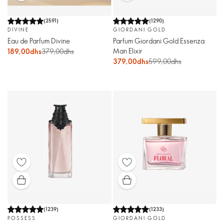
(
2591
)
(
1290
)
DIVINE
GIORDANI GOLD
Eau de Parfum Divine
Parfum Giordani Gold Essenza
Man Elixir
189,00dhs
379,00dhs
379,00dhs
599,00dhs
(
1239
)
(
1233
)
POSSESS
GIORDANI GOLD