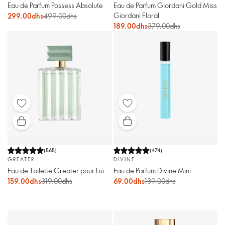
Eau de Parfum Possess Absolute
Eau de Parfum Giordani Gold Miss
Giordani Floral
299,00dhs
499,00dhs
189,00dhs
379,00dhs
(
565
)
(
474
)
GREATER
DIVINE
Eau de Toilette Greater pour Lui
Eau de Parfum Divine Mini
159,00dhs
319,00dhs
69,00dhs
139,00dhs