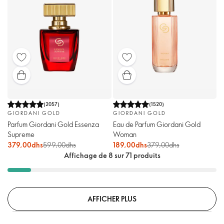
(
2057
)
(
1520
)
GIORDANI GOLD
GIORDANI GOLD
Parfum Giordani Gold Essenza
Eau de Parfum Giordani Gold
Supreme
Woman
379,00dhs
599,00dhs
189,00dhs
379,00dhs
Affichage de 8 sur 71 produits
AFFICHER PLUS