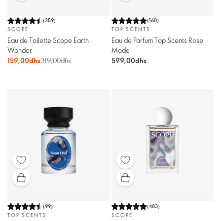
(
259
)
(
160
)
SCOPE
TOP SCENTS
Eau de Toilette Scope Earth
Eau de Parfum Top Scents Rose
Wonder
Mode
159,00dhs
319,00dhs
599,00dhs
(
99
)
(
483
)
TOP SCENTS
SCOPE