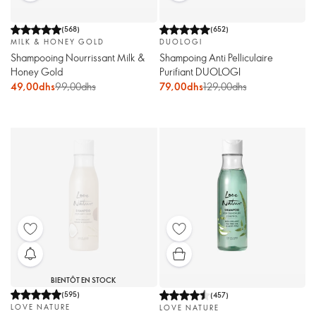
(
568
)
(
652
)
MILK & HONEY GOLD
DUOLOGI
Shampooing Nourrissant Milk &
Shampoing Anti Pelliculaire
Honey Gold
Purifiant DUOLOGI
49,00dhs
99,00dhs
79,00dhs
129,00dhs
BIENTÔT EN STOCK
(
595
)
(
457
)
LOVE NATURE
LOVE NATURE