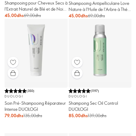
Shampooing pour Cheveux Secs à
Shampooing Antipelliculaire Love
l'Extrait Naturel de Blé et de Noix
Nature à l'Huile de l'Arbre à Thé
de Coco Love Nature
45,00dhs
69,00dhs
et à l'Extrait Naturel d'Aloe Vera
45,00dhs
69,00dhs
(
350
)
(
1197
)
DUOLOGI
DUOLOGI
Soin Pré-Shampooing Réparateur
Shampoing Sec Oil Control
Intense DUOLOGI
DUOLOGI
79,00dhs
135,00dhs
85,00dhs
139,00dhs