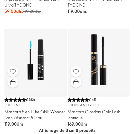
Ultra THE ONE
THE ONE
59,00dhs
119,00dhs
119,00dhs
(
1262
)
(
1451
)
THE ONE
GIORDANI GOLD
Mascara 5 en 1 The ONE Wonder
Mascara Giordani Gold Lash
Lash Résistant à l'Eau
Iconique
119,00dhs
169,00dhs
Affichage de 8 sur 8 produits