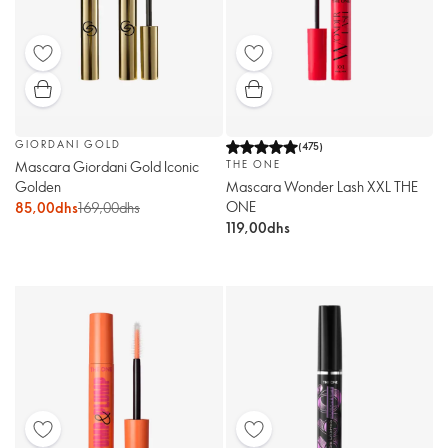
GIORDANI GOLD
(
475
)
Mascara Giordani Gold Iconic
THE ONE
Golden
Mascara Wonder Lash XXL THE
ONE
85,00dhs
169,00dhs
119,00dhs