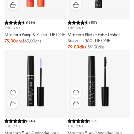
(
1344
)
(
857
)
THE ONE
THE ONE
Mascara Pump & Plump THE ONE
Mascara Pliable False Lashes
Salon Lift 360 THE ONE
75,00dhs
169,00dhs
79,00dhs
159,00dhs
(
1247
)
(
1015
)
THE ONE
THE ONE
Mascara 5-en-1 Wonder Lash
Mascara 5-en-1 Wonder Lash