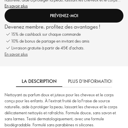
délicatement nettoyés et rafraîchis. Formule douce, sans savon et
En savoir plus
sans larmes. Testé dermatologiquement, avec une formule
PRÉVENEZ-MOI
biodégradable. Formulé sans parabènes ni silicones.
Devenez membre, profitez des avantages !
15% de cashback sur chaque commande
10% de bonus de partage en invitant des amis
Livraison gratuite à partir de 45€ d'achats.
En savoir plus
LA DESCRIPTION
PLUS D'INFORMATIONS
Nettoyant au parfum doux et juteux pour les cheveux et le corps
conçu pour les enfants. À l'extrait fruité de la Fraise de source
naturelle, aide à protéger la peau, laissant les cheveux et le corps
délicatement nettoyés et rafraîchis. Formule douce, sans savon et
sans larmes. Testé dermatologiquement, avec une formule
biodégradable. Formulé sans parabènes ni silicones.