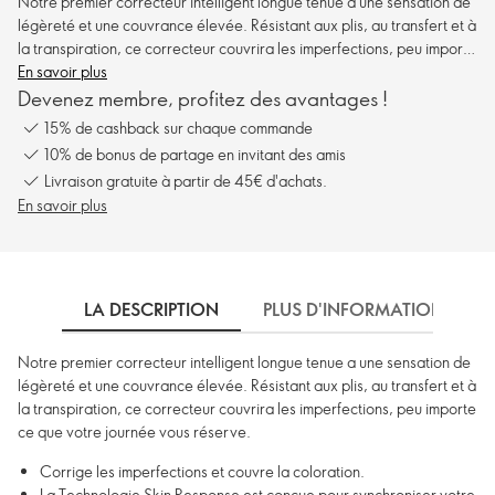
Notre premier correcteur intelligent longue tenue a une sensation de
légèreté et une couvrance élevée. Résistant aux plis, au transfert et à
la transpiration, ce correcteur couvrira les imperfections, peu importe
ce que votre journée vous réserve.
En savoir plus
Devenez membre, profitez des avantages !
15% de cashback sur chaque commande
10% de bonus de partage en invitant des amis
Livraison gratuite à partir de 45€ d'achats.
En savoir plus
LA DESCRIPTION
PLUS D'INFORMATIONS
Notre premier correcteur intelligent longue tenue a une sensation de
légèreté et une couvrance élevée. Résistant aux plis, au transfert et à
la transpiration, ce correcteur couvrira les imperfections, peu importe
ce que votre journée vous réserve.
Corrige les imperfections et couvre la coloration.
La Technologie Skin Response est conçue pour synchroniser votre