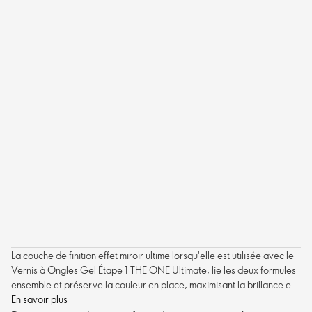
La couche de finition effet miroir ultime lorsqu'elle est utilisée avec le
Vernis à Ongles Gel Étape 1 THE ONE Ultimate, lie les deux formules
ensemble et préserve la couleur en place, maximisant la brillance et
jusqu'à 11 jours de tenue.
En savoir plus