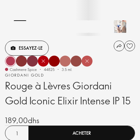
ESSAYEZ-LE
Cashmere Spice
44825
3.5 ml.
GIORDANI GOLD
Rouge à Lèvres Giordani
Gold Iconic Elixir Intense IP 15
189,00dhs
ACHETER