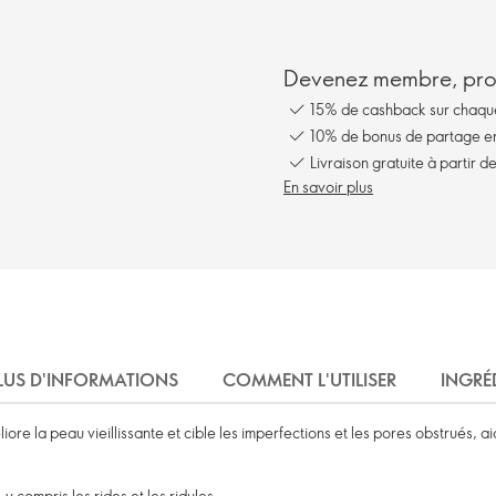
Devenez membre, prof
15% de cashback sur chaq
10% de bonus de partage en 
Livraison gratuite à partir 
En savoir plus
LUS D'INFORMATIONS
COMMENT L'UTILISER
INGRÉ
e la peau vieillissante et cible les imperfections et les pores obstrués, aid
, y compris les rides et les ridules