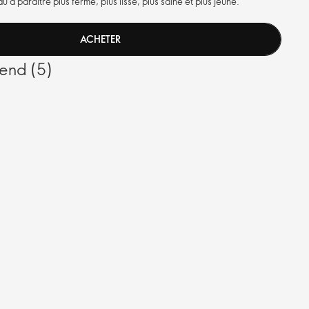
u à paraître plus ferme, plus lisse, plus saine et plus jeune.
ACHETER
end (5)