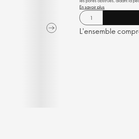
les pores obstrués, aidant la pea
En savoir plus
L'ensemble compr