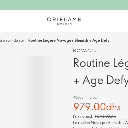
e soin de soi
/
Routine Légère Novage+ Blemish + Age Defy
NOVAGE+
Routine Lé
+ Age Def
45608
5 pcs
979,00dhs
Prix normal:
1 643,00dhs
La routine Novage+ Blemish + Age