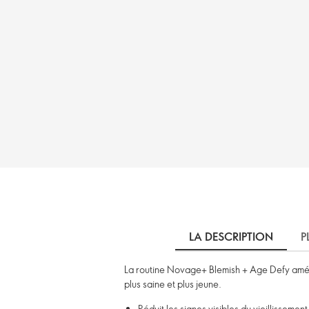
LA DESCRIPTION
P
La routine Novage+ Blemish + Age Defy amélior
plus saine et plus jeune.
Réduit les signes visibles du vieillissement