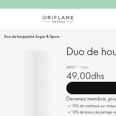
/
Duo de houppette Sugar & Spice
Duo de hou
48907
0 pcs
49,00dhs
Devenez membre, prof
15% de cashback sur chaq
10% de bonus de partage en 