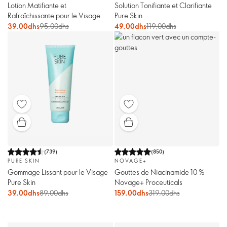
Lotion Matifiante et
Solution Tonifiante et Clarifiante
Rafraîchissante pour le Visage
Pure Skin
Pure Skin
39,00dhs
95,00dhs
49,00dhs
119,00dhs
(
739
)
(
850
)
PURE SKIN
NOVAGE+
Gommage Lissant pour le Visage
Gouttes de Niacinamide 10 %
Pure Skin
Novage+ Proceuticals
39,00dhs
89,00dhs
159,00dhs
319,00dhs