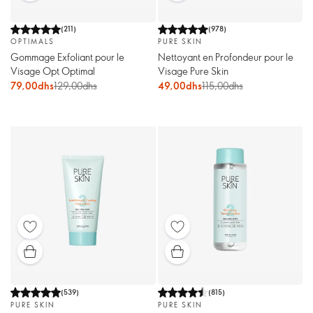
(
211
)
(
978
)
OPTIMALS
PURE SKIN
Gommage Exfoliant pour le
Nettoyant en Profondeur pour le
Visage Opt Optimal
Visage Pure Skin
79,00dhs
129,00dhs
49,00dhs
115,00dhs
(
539
)
(
815
)
PURE SKIN
PURE SKIN