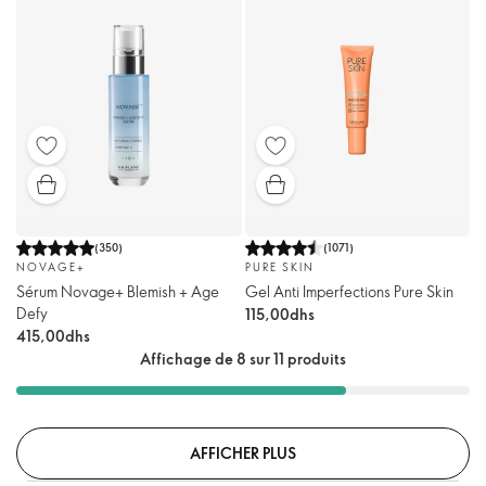
(
350
)
(
1071
)
NOVAGE+
PURE SKIN
Sérum Novage+ Blemish + Age
Gel Anti Imperfections Pure Skin
Defy
115,00dhs
415,00dhs
Affichage de 8 sur 11 produits
AFFICHER PLUS