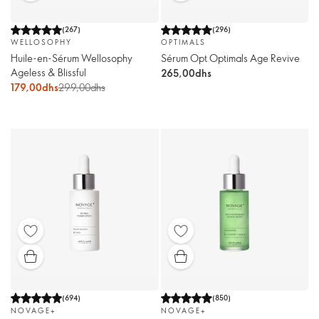
(
267
)
(
296
)
WELLOSOPHY
OPTIMALS
Huile-en-Sérum Wellosophy
Sérum Opt Optimals Age Revive
Ageless & Blissful
265,00dhs
179,00dhs
299,00dhs
(
694
)
(
850
)
NOVAGE+
NOVAGE+