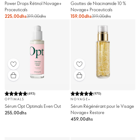
Power Drops Rétinol Novage+
Gouttes de Niacinamide 10 %
Proceuticals
Novage+ Proceuticals
225,00dhs
319,00dhs
159,00dhs
319,00dhs
(
693
)
(
970
)
OPTIMALS
NOVAGE+
Sérum Opt Optimals Even Out
Sérum Régénérant pour le Visage
Novage+ Restore
255,00dhs
459,00dhs