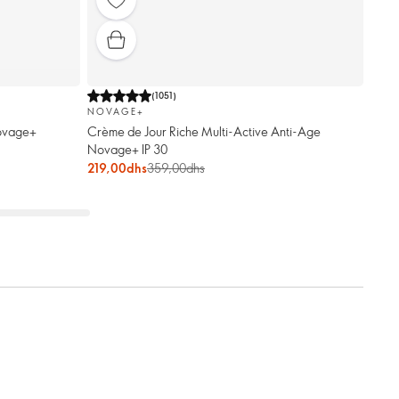
(
1051
)
NOVAGE+
Novage+
Crème de Jour Riche Multi-Active Anti-Age
Novage+ IP 30
219,00dhs
359,00dhs