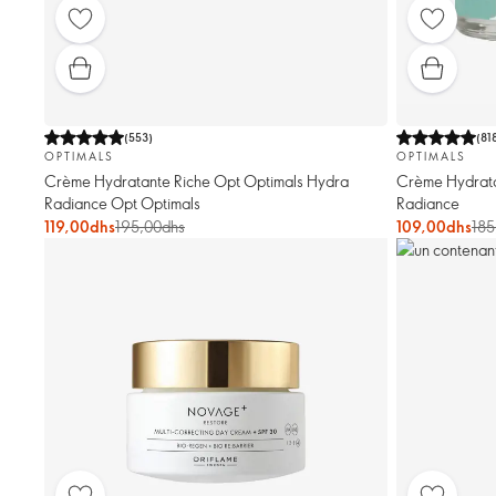
(
553
)
(
81
OPTIMALS
OPTIMALS
Crème Hydratante Riche Opt Optimals Hydra
Crème Hydrata
Radiance Opt Optimals
Radiance
119,00dhs
195,00dhs
109,00dhs
185