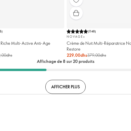
75
)
(
1148
)
NOVAGE+
Riche Multi-Active Anti-Age
Crème de Nuit Multi-Réparatrice 
Restore
,00dhs
229,00dhs
379,00dhs
Affichage de 8 sur 20 produits
AFFICHER PLUS