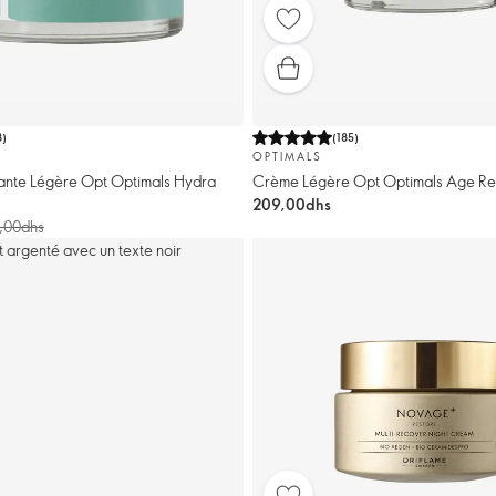
8
)
(
185
)
OPTIMALS
nte Légère Opt Optimals Hydra
Crème Légère Opt Optimals Age Re
209,00dhs
,00dhs