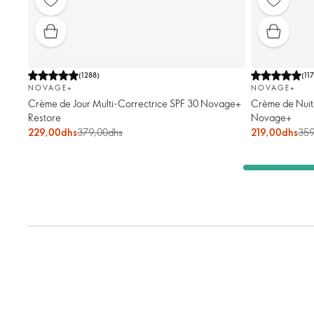
(
1288
)
(
11
NOVAGE+
NOVAGE+
Crème de Jour Multi-Correctrice SPF 30 Novage+
Crème de Nuit 
Restore
Novage+
229,00dhs
379,00dhs
219,00dhs
359