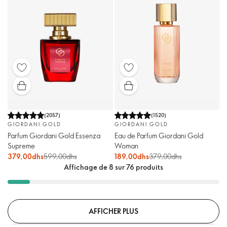
(
2057
)
(
1520
)
GIORDANI GOLD
GIORDANI GOLD
Parfum Giordani Gold Essenza
Eau de Parfum Giordani Gold
Supreme
Woman
379,00dhs
599,00dhs
189,00dhs
379,00dhs
Affichage de 8 sur 76 produits
AFFICHER PLUS