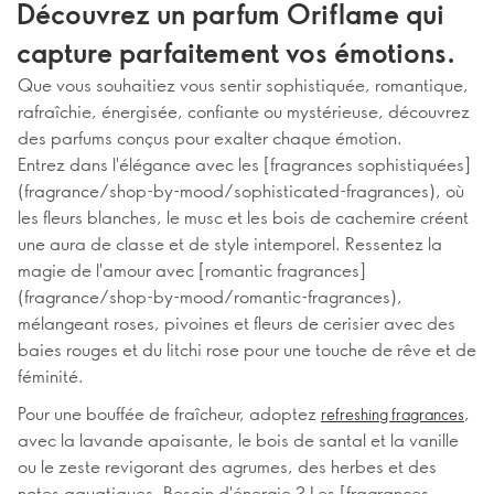
Découvrez un parfum Oriflame qui
capture parfaitement vos émotions.
Que vous souhaitiez vous sentir sophistiquée, romantique,
rafraîchie, énergisée, confiante ou mystérieuse, découvrez
des parfums conçus pour exalter chaque émotion.
Entrez dans l'élégance avec les [fragrances sophistiquées]
(fragrance/shop-by-mood/sophisticated-fragrances), où
les fleurs blanches, le musc et les bois de cachemire créent
une aura de classe et de style intemporel. Ressentez la
magie de l'amour avec [romantic fragrances]
(fragrance/shop-by-mood/romantic-fragrances),
mélangeant roses, pivoines et fleurs de cerisier avec des
baies rouges et du litchi rose pour une touche de rêve et de
féminité.
Pour une bouffée de fraîcheur, adoptez
,
refreshing fragrances
avec la lavande apaisante, le bois de santal et la vanille
ou le zeste revigorant des agrumes, des herbes et des
notes aquatiques. Besoin d'énergie ? Les [fragrances