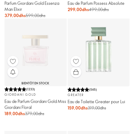
Parfum Giordani Gold Essenza
Eau de Parfum Possess Absolute
Man Elixir
299,00dhs
499,00dhs
379,00dhs
599,00dhs
BIENTÔT EN STOCK
(
1233
)
(
565
)
GIORDANI GOLD
GREATER
Eau de Parfum Giordani Gold Miss
Eau de Toilette Greater pour Lui
Giordani Floral
159,00dhs
319,00dhs
189,00dhs
379,00dhs