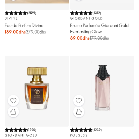
(
2591
)
(
1312
)
DIVINE
GIORDANI GOLD
Eau de Parfum Divine
Brume Parfumée Giordani Gold
Everlasting Glow
189,00dhs
379,00dhs
89,00dhs
179,00dhs
(
1290
)
(
1239
)
GIORDANI GOLD
POSSESS