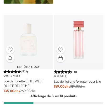
BIENTÔT EN STOCK
(
1224
)
(
481
)
OH! SWEET
GREATER
Eau de Toilette OH! SWEET
Eau de Toilette Greater pour Elle
DULCE DE LECHE
159,00dhs
319,00dhs
135,00dhs
269,00dhs
Affichage de 3 sur 10 produits