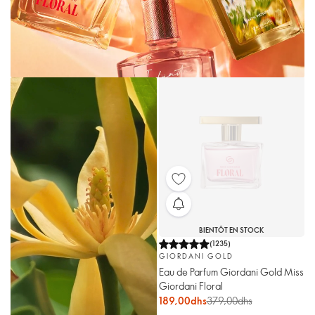
BIENTÔT EN STOCK
(
1235
)
GIORDANI GOLD
Eau de Parfum Giordani Gold Miss
Giordani Floral
189,00dhs
379,00dhs