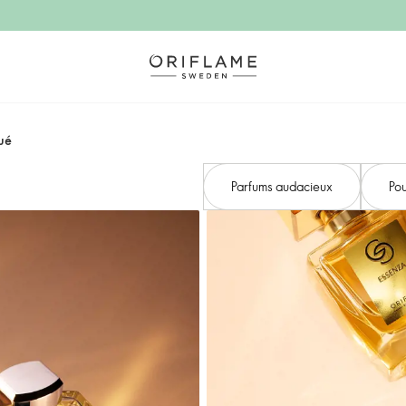
ué
Parfums audacieux
Pou