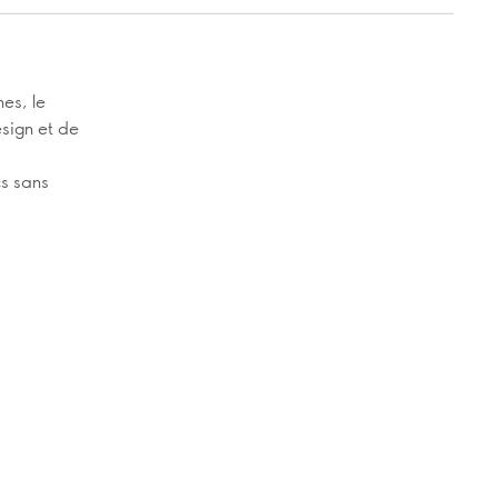
es, le
sign et de
cs sans