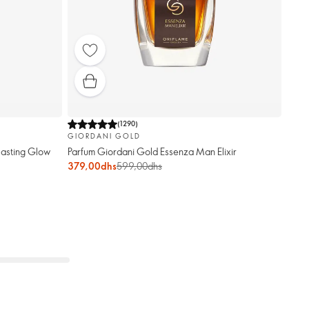
(
1290
)
GIORDANI GOLD
lasting Glow
Parfum Giordani Gold Essenza Man Elixir
379,00dhs
599,00dhs