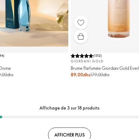
94
)
(
1312
)
GIORDANI GOLD
Divine
Brume Parfumée Giordani Gold Ever
,00dhs
89,00dhs
179,00dhs
Affichage de 3 sur 18 produits
AFFICHER PLUS