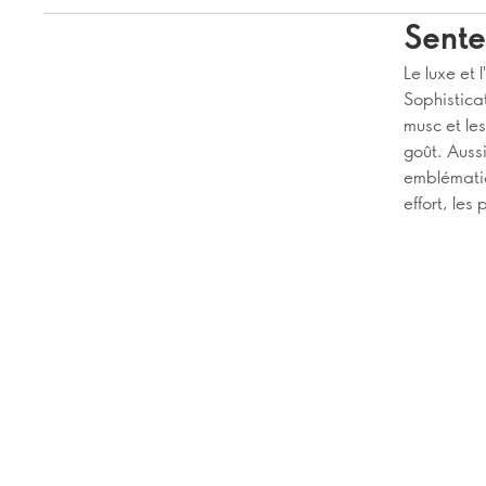
Sente
Le luxe et
Sophisticat
musc et le
goût. Auss
emblématiq
effort, les