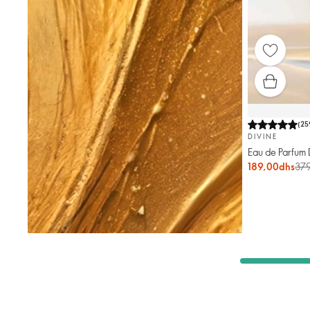
(
25
DIVINE
Eau de Parfum 
189,00dhs
379