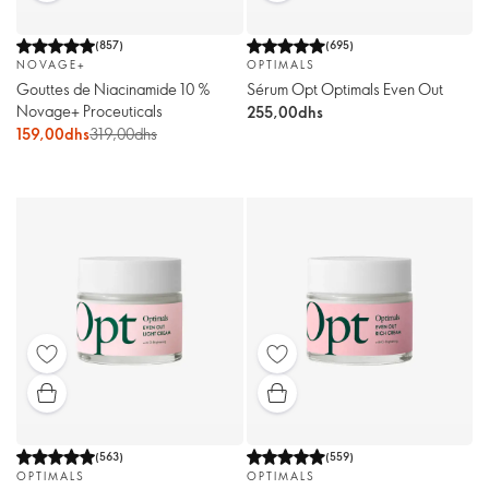
(
857
)
(
695
)
NOVAGE+
OPTIMALS
Gouttes de Niacinamide 10 %
Sérum Opt Optimals Even Out
Novage+ Proceuticals
255,00dhs
159,00dhs
319,00dhs
(
563
)
(
559
)
OPTIMALS
OPTIMALS