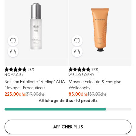
(
527
)
(
242
)
NOVAGE+
WELLOSOPHY
Solution Exfoliante "Peeling" AHA
Masque Exfoliate & Energise
Novage+ Proceuticals
Wellosophy
225,00dhs
319,00dhs
85,00dhs
139,00dhs
Affichage de 8 sur 10 produits
AFFICHER PLUS