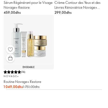
Sérum Régénérant pour le Visage
Crème Contour des Yeux et des
Novage+ Restore
Lèvres Rénovatrice Novage+
Restore
459,00dhs
299,00dhs
ENSEMBLE
(
16
)
NOVAGE+
Routine Novage+ Restore
1 049,00dhs
1 751,00dhs