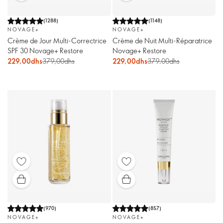
(
1288
)
(
1148
)
NOVAGE+
NOVAGE+
Crème de Jour Multi-Correctrice
Crème de Nuit Multi-Réparatrice
SPF 30 Novage+ Restore
Novage+ Restore
229,00dhs
379,00dhs
229,00dhs
379,00dhs
(
970
)
(
857
)
NOVAGE+
NOVAGE+