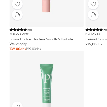
(
411
)
(
71
WELLOSOPHY
NOVAGE+
Baume Contour des Yeux Smooth & Hydrate
Crème Contour
Wellosophy
275,00dhs
139,00dhs
199,00dhs